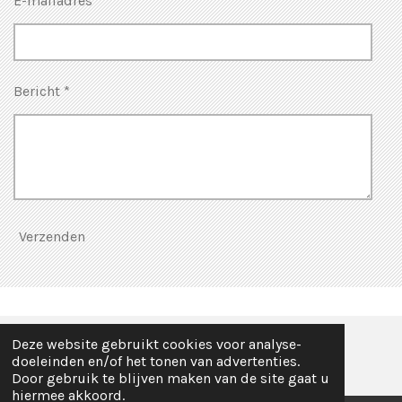
E-mailadres *
Bericht *
Verzenden
Deze website gebruikt cookies voor analyse-
© 2017 - 2026 Frou & Frou Sûkelade en Mear
doeleinden en/of het tonen van advertenties.
Door gebruik te blijven maken van de site gaat u
hiermee akkoord.