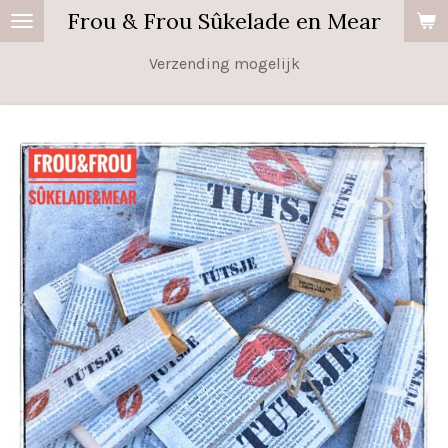
Frou & Frou Sûkelade en Mear
Ga
direct
Verzending mogelijk
naar
de
hoofdinhoud